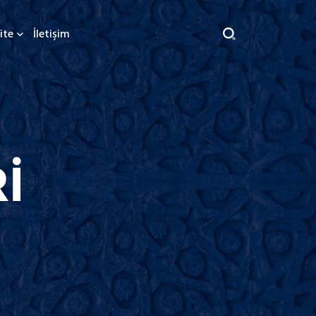
ite
İletişim
İ