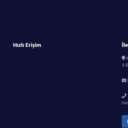
Hızlı Erişim
İl
K
A 
Ha